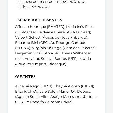
DE TRABALHO PSA E BOAS PRÁTICAS
OFÍCIO Nº 21/2023
MEMBROS PRESENTES
Affonso Henrique (EMATER); Maria Inês Paes
(IFF-Macaé); Leideane Freire (AMA Lumiar);
Valbert Schott (Águas de Nova Friburgo);
Eduardo Bini (CECNA); Rodrigo Campos
(CECNA); Virgínia Sá Rego (Casa dos Saberes);
Benjamin Sicsú (Abragel); Thiers Wilberger
(Inst. Arayara); Suenya Santos (UFF) e Katia
Albuquerque (Inst. Bioacqua).
OUVINTES
Alice Sá Rego (CILSJ); Thayná Alonso (CILSJ);
Elisa Kich (Água e Solo); Mario R.A. Dubeux
(Água e Solo); Aline Araújo (Assessoria Jurídica
CILSJ) e Rodolfo Coimbra (PMM).