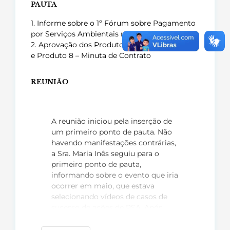
PAUTA
1. Informe sobre o 1º Fórum sobre Pagamento
por Serviços Ambientais na paisagem rural
2. Aprovação dos Produto 7 – Modelo de Edital
e Produto 8 – Minuta de Contrato
REUNIÃO
A reunião iniciou pela inserção de
um primeiro ponto de pauta. Não
havendo manifestações contrárias,
a Sra. Maria Inês seguiu para o
primeiro ponto de pauta,
informando sobre o evento que iria
ocorrer em maio, que estava
selecionando vídeos de casos de
sucesso de ações de PSA. Após
explicação, indicou a possibilidade
do CBH produzir um vídeo sobre o