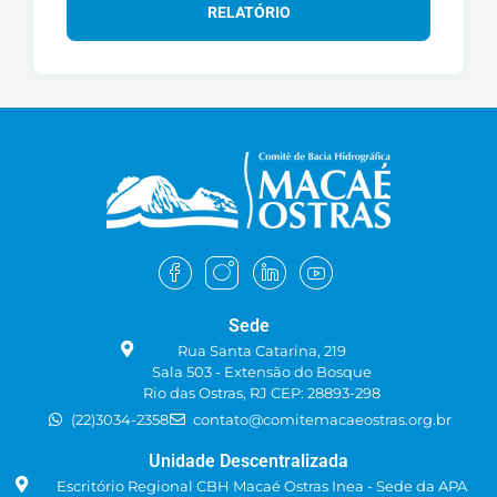
manutenção nos próximos 3 (três)
RELATÓRIO
anos. E, com isso, trouxe a
resolução aprovada em plenária
para alteração do valor e
especificação das rubricas.
Ressaltou a necessidade de
aprovação em plenária
extraordinária e informou que, ao
final da CTLAZOC, foi sugerida a
convocação de uma nova
extraordinária, logo em seguida da
plenária do regimento. A Sra. Maria
Inês concordou e solicitou que
também fosse incluída na pauta a
Sede
apreciação do texto da resolução
que dispõe sobre a ajuda de custo
Rua Santa Catarina, 219
Sala 503 - Extensão do Bosque
e reembolso aos membros do
Rio das Ostras, RJ CEP: 28893-298
comitê.
(22)3034-2358
contato@comitemacaeostras.org.br
Sobre a composição do quórum,
Unidade Descentralizada
havia a presença do poder público
e da sociedade civil, mas ainda
Escritório Regional CBH Macaé Ostras Inea - Sede da APA