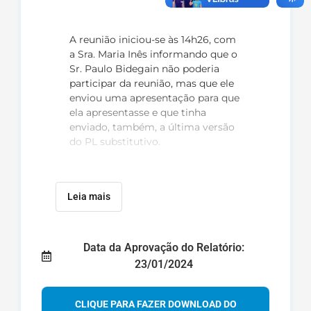
A reunião iniciou-se às 14h26, com
a Sra. Maria Inês informando que o
Sr. Paulo Bidegain não poderia
participar da reunião, mas que ele
enviou uma apresentação para que
ela apresentasse e que tinha
enviado, também, a última versão
do PL substitutivo.
A Sra. Maria Inês questionou a
pauta sobre apreciação do texto da
resolução que aprova recursos para
Leia mais
a estação telemétrica. A Sra.
Daniele, então, explicou que no
final da reunião da CTLAZOC, que
Data da Aprovação do Relatório:
aconteceu anteriormente, a Sra.
23/01/2024
Cláudia apresentou os valores
necessários para a aquisição,
operacionalização em dezembro e
CLIQUE PARA FAZER DOWNLOAD DO