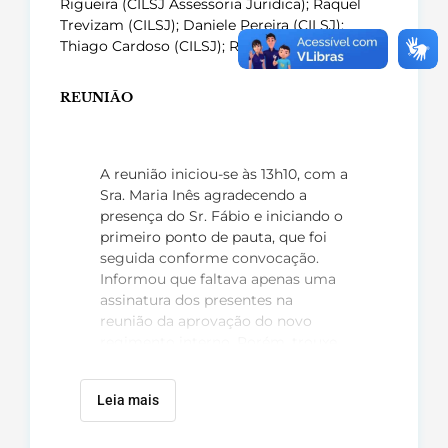
Rigueira (CILSJ Assessoria Juridica); Raquel
Trevizam (CILSJ); Daniele Pereira (CILSJ);
Thiago Cardoso (CILSJ); Rafael Duarte (CILSJ).
REUNIÃO
A reunião iniciou-se às 13h10, com a
Sra. Maria Inês agradecendo a
presença do Sr. Fábio e iniciando o
primeiro ponto de pauta, que foi
seguida conforme convocação.
Informou que faltava apenas uma
assinatura dos presentes na
reunião da aprovação do novo
regimento interno. Porém, trouxe
para ciência dos membros que
havia algumas alterações a serem
Leia mais
feitas, inclusive indicadas pelo Sr.
Carramenha e pelo Sr. Leonardo.