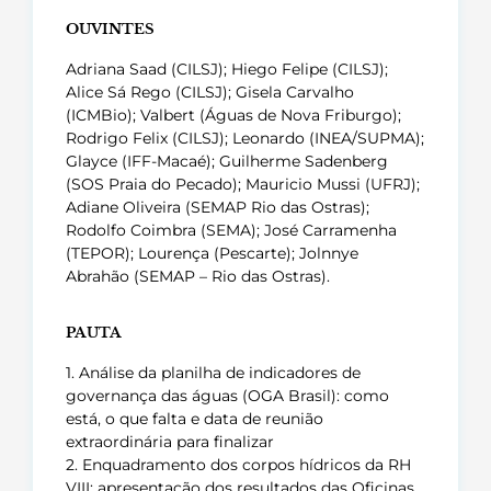
OUVINTES
Adriana Saad (CILSJ); Hiego Felipe (CILSJ);
Alice Sá Rego (CILSJ); Gisela Carvalho
(ICMBio); Valbert (Águas de Nova Friburgo);
Rodrigo Felix (CILSJ); Leonardo (INEA/SUPMA);
Glayce (IFF-Macaé); Guilherme Sadenberg
(SOS Praia do Pecado); Mauricio Mussi (UFRJ);
Adiane Oliveira (SEMAP Rio das Ostras);
Rodolfo Coimbra (SEMA); José Carramenha
(TEPOR); Lourença (Pescarte); Jolnnye
Abrahão (SEMAP – Rio das Ostras).
PAUTA
1. Análise da planilha de indicadores de
governança das águas (OGA Brasil): como
está, o que falta e data de reunião
extraordinária para finalizar
2. Enquadramento dos corpos hídricos da RH
VIII: apresentação dos resultados das Oficinas