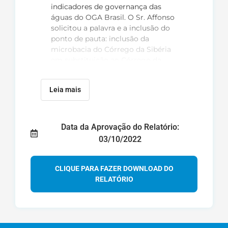
indicadores de governança das
águas do OGA Brasil. O Sr. Affonso
solicitou a palavra e a inclusão do
ponto de pauta: inclusão da
microbacia do Córrego da Sibéria
em substituição ao Córrego da
Adutora, descritos no documento
do Diagnóstico do PSA e previstos
Leia mais
na contratação, todos a favor da
inclusão do ponto de pauta.
Dando seguimento ao primeiro
Data da Aprovação do Relatório:
ponto de pauta, a Sra Maria Inês
03/10/2022
propôs que a planilha de
indicadores de governança fosse
encaminhada para a Diretoria
CLIQUE PARA FAZER DOWNLOAD DO
Colegiada, ser preenchida e,
RELATÓRIO
posteriormente, apresentada e
debatida no âmbito da plenária em
uma reunião Extraordinária. O Sr.
Rodolfo Coimbra se posicionou
contra o preenchimento da