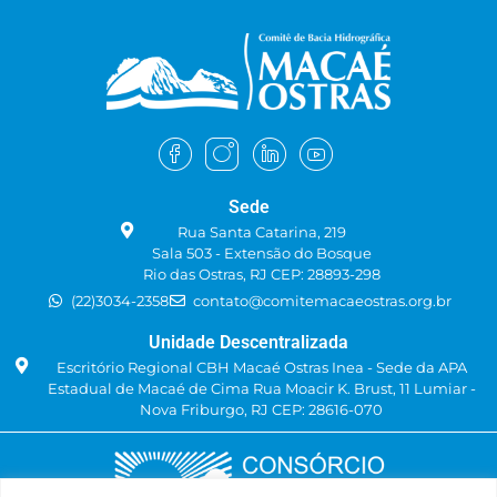
planilha pela Diretoria Colegiada e
relembrou que foi contrário à
Adesão do CBH Macaé ao OGA
Brasil, reforçando que a proposta
de adesão partiu das Câmaras
Técnicas e que a DC está com
outras demandas prioritárias. A Sra.
Maria Inês relembrou que a adesão
Sede
do CBHMO foi decidida em
plenária. O Sr. Affonso sugeriu que
Rua Santa Catarina, 219
Sala 503 - Extensão do Bosque
a Grupo de Acompanhamento do
Rio das Ostras, RJ CEP: 28893-298
Contrato de Gestão auxiliasse na
(22)3034-2358
contato@comitemacaeostras.org.br
complementação da planilha.
Ficou aprovado o preenchimento
Unidade Descentralizada
da planilha pelo Grupo de
Escritório Regional CBH Macaé Ostras Inea - Sede da APA
Acompanhamento do Contrato de
Estadual de Macaé de Cima Rua Moacir K. Brust, 11 Lumiar -
Gestão, com reunião a definir
Nova Friburgo, RJ CEP: 28616-070
posteriormente.
A Sra. Alice iniciou o segundo de
pauta apresentando os resultados