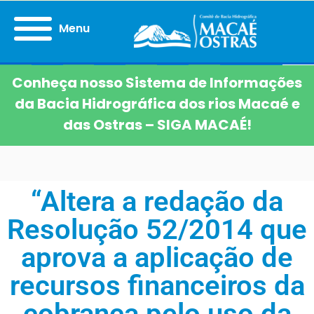
Menu
Conheça nosso Sistema de Informações
da Bacia Hidrográfica dos rios Macaé e
das Ostras – SIGA MACAÉ!
“Altera a redação da
Resolução 52/2014 que
aprova a aplicação de
recursos financeiros da
cobrança pelo uso da