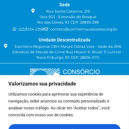
Sede
Rua Santa Catarina, 219
Sala 503 - Extensão do Bosque
Rio das Ostras, RJ CEP: 28893-298
(22)3034-2358
contato@comitemacaeostras.org.br
Unidade Descentralizada
Escritório Regional CBH Macaé Ostras Inea - Sede da APA
Estadual de Macaé de Cima Rua Moacir K. Brust, 11 Lumiar -
Nova Friburgo, RJ CEP: 28616-070
Valorizamos sua privacidade
Utilizamos cookies para aprimorar sua experiência de
navegação, exibir anúncios ou conteúdo personalizado e
Delegatária (CILSJ)
analisar nosso tráfego. Ao clicar em “Aceitar todos”, você
Rua: Avenida Um, n° 01, Lote 01, Quadra 11
concorda com nosso uso de cookies.
CEP: 28.940-840
Bairro: Jardins de São Pedro