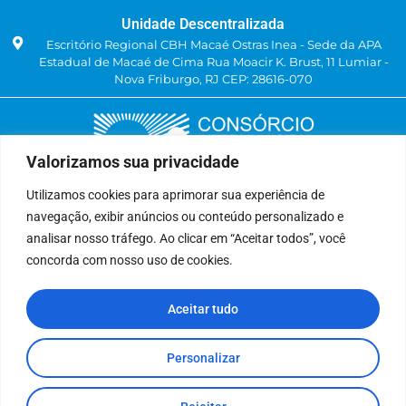
Unidade Descentralizada
Escritório Regional CBH Macaé Ostras Inea - Sede da APA
Estadual de Macaé de Cima Rua Moacir K. Brust, 11 Lumiar -
Nova Friburgo, RJ CEP: 28616-070
Valorizamos sua privacidade
Utilizamos cookies para aprimorar sua experiência de
navegação, exibir anúncios ou conteúdo personalizado e
Delegatária (CILSJ)
analisar nosso tráfego. Ao clicar em “Aceitar todos”, você
Rua: Avenida Um, n° 01, Lote 01, Quadra 11
concorda com nosso uso de cookies.
CEP: 28.940-840
Bairro: Jardins de São Pedro
Aceitar tudo
São Pedro da Aldeia, RJ
(22) 9 8841-2358
secretariaexecutiva@cilsj.org.br
Personalizar