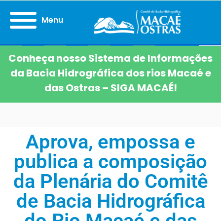
Menu
Conheça nosso Sistema de Informações
da Bacia Hidrográfica dos rios Macaé e
das Ostras – SIGA MACAÉ!
Aprova, empossa e
publica a composição
da Plenária do Comitê
de Bacia Hidrográfica
do Rio Macaé e das