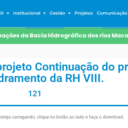
II
Institucional
Gestão
Projetos
Comunicação
ações da Bacia Hidrográfica dos rios Maca
rojeto Continuação do p
ramento da RH VIII.
121
steja carregando, clique no botão ao lado e faça o download.