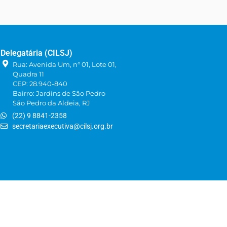
Delegatária (CILSJ)
Rua: Avenida Um, n° 01, Lote 01,
Quadra 11
CEP: 28.940-840
Bairro: Jardins de São Pedro
São Pedro da Aldeia, RJ
(22) 9 8841-2358
secretariaexecutiva@cilsj.org.br