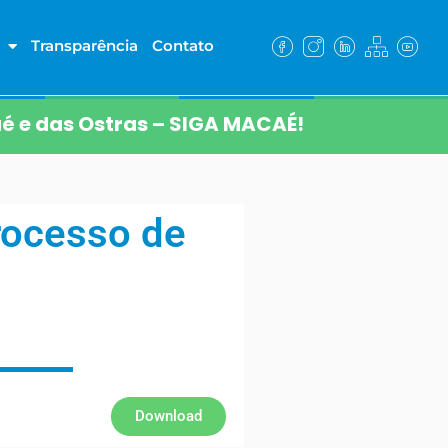
Transparência
Contato
é e das Ostras – SIGA MACAÉ!
rocesso de
Download