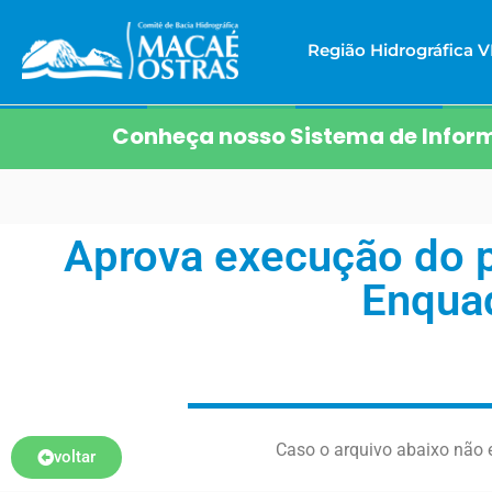
Região Hidrográfica VI
Conheça nosso Sistema de Inform
Aprova execução do p
Enquad
Caso o arquivo abaixo não e
voltar