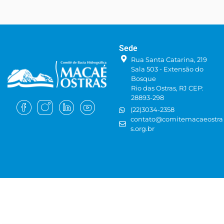
Sede
Rua Santa Catarina, 219
Sala 503 - Extensão do
Bosque
Rio das Ostras, RJ CEP:
28893-298
(22)3034-2358
contato@comitemacaeostra
s.org.br