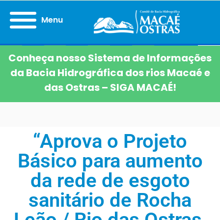
Menu
Conheça nosso Sistema de Informações
da Bacia Hidrográfica dos rios Macaé e
das Ostras – SIGA MACAÉ!
“Aprova o Projeto
Básico para aumento
da rede de esgoto
sanitário de Rocha
Leão / Rio das Ostras,