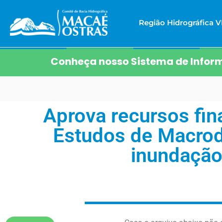
Região Hidrográfica VI
Conheça nosso Sistema de Inform
Aprova recursos fin
Estudos de Macrod
inundação