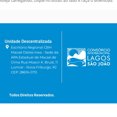
steja carregando, clique no botão ao lado e faça o download.
Unidade Descentralizada
Escritório Regional CBH
Macaé Ostras Inea - Sede da
APA Estadual de Macaé de
Cima Rua Moacir K. Brust, 11
Lumiar - Nova Friburgo, RJ
CEP: 28616-070
Todos Direitos Reservados.