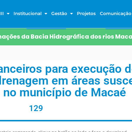
II
Institucional
Gestão
Projetos
Comunicação
ações da Bacia Hidrográfica dos rios Maca
anceiros para execução d
renagem em áreas suscet
 no município de Macaé
129