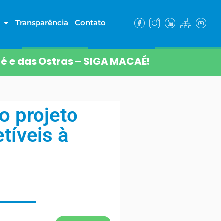
Transparência
Contato
é e das Ostras – SIGA MACAÉ!
o projeto
íveis à