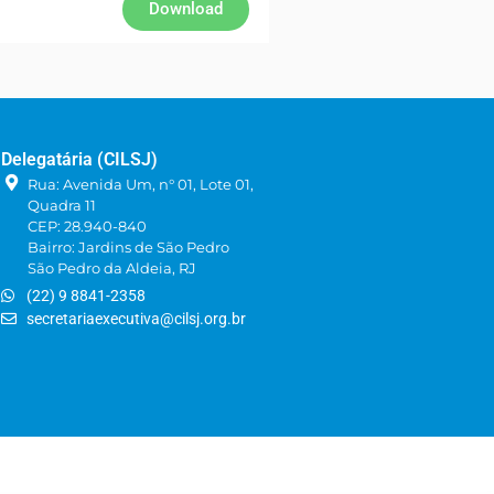
Download
Delegatária (CILSJ)
Rua: Avenida Um, n° 01, Lote 01,
Quadra 11
CEP: 28.940-840
Bairro: Jardins de São Pedro
São Pedro da Aldeia, RJ
(22) 9 8841-2358
secretariaexecutiva@cilsj.org.br