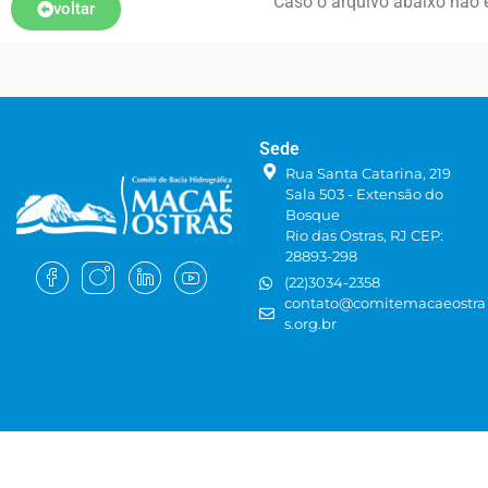
Caso o arquivo abaixo não e
voltar
Sede
Rua Santa Catarina, 219
Sala 503 - Extensão do
Bosque
Rio das Ostras, RJ CEP:
28893-298
(22)3034-2358
contato@comitemacaeostra
s.org.br