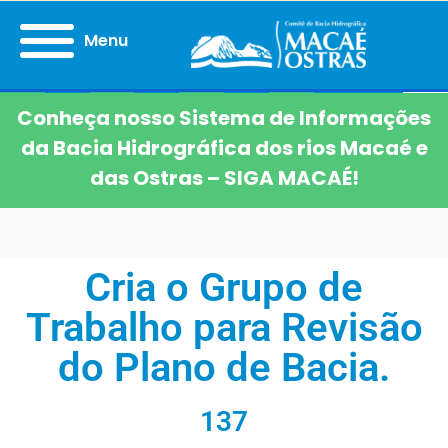
Menu
Conheça nosso Sistema de Informações
da Bacia Hidrográfica dos rios Macaé e
das Ostras – SIGA MACAÉ!
Cria o Grupo de
Trabalho para Revisão
do Plano de Bacia.
137