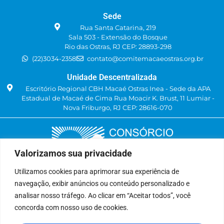
Sede
Rua Santa Catarina, 219
Sala 503 - Extensão do Bosque
Rio das Ostras, RJ CEP: 28893-298
(22)3034-2358
contato@comitemacaeostras.org.br
Unidade Descentralizada
Escritório Regional CBH Macaé Ostras Inea - Sede da APA
Estadual de Macaé de Cima Rua Moacir K. Brust, 11 Lumiar -
Nova Friburgo, RJ CEP: 28616-070
Valorizamos sua privacidade
Utilizamos cookies para aprimorar sua experiência de
navegação, exibir anúncios ou conteúdo personalizado e
Delegatária (CILSJ)
analisar nosso tráfego. Ao clicar em “Aceitar todos”, você
Rua: Avenida Um, n° 01, Lote 01, Quadra 11
concorda com nosso uso de cookies.
CEP: 28.940-840