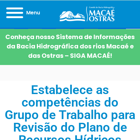
Menu
Conheça nosso Sistema de Informações
da Bacia Hidrográfica dos rios Macaé e
das Ostras – SIGA MACAÉ!
Estabelece as
competências do
Grupo de Trabalho para
Revisão do Plano de
Recursos Hídricos