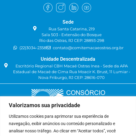
Sede
Rua Santa Catarina, 219
Sala 503 - Extensão do Bosque
Rio das Ostras, RJ CEP: 28893-298
(22)3034-2358
contato@comitemacaeostras.org.br
Unidade Descentralizada
Escritório Regional CBH Macaé Ostras Inea - Sede da APA
Estadual de Macaé de Cima Rua Moacir K. Brust, 11 Lumiar -
Nova Friburgo, RJ CEP: 28616-070
Valorizamos sua privacidade
Utilizamos cookies para aprimorar sua experiência de
navegação, exibir anúncios ou conteúdo personalizado e
Delegatária (CILSJ)
analisar nosso tráfego. Ao clicar em “Aceitar todos”, você