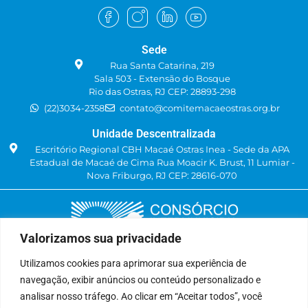
Sede
Rua Santa Catarina, 219
Sala 503 - Extensão do Bosque
Rio das Ostras, RJ CEP: 28893-298
(22)3034-2358
contato@comitemacaeostras.org.br
Unidade Descentralizada
Escritório Regional CBH Macaé Ostras Inea - Sede da APA
Estadual de Macaé de Cima Rua Moacir K. Brust, 11 Lumiar -
Nova Friburgo, RJ CEP: 28616-070
Valorizamos sua privacidade
Utilizamos cookies para aprimorar sua experiência de
navegação, exibir anúncios ou conteúdo personalizado e
Delegatária (CILSJ)
analisar nosso tráfego. Ao clicar em “Aceitar todos”, você