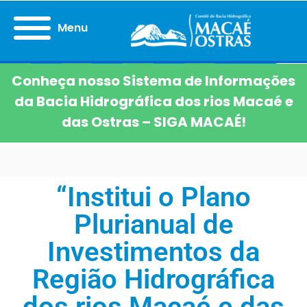
Menu
Conheça nosso Sistema de Informações
da Bacia Hidrográfica dos rios Macaé e
das Ostras – SIGA MACAÉ!
“Institui o Plano
Plurianual de
Investimentos da
Região Hidrográfica
dos rios Macaé e das