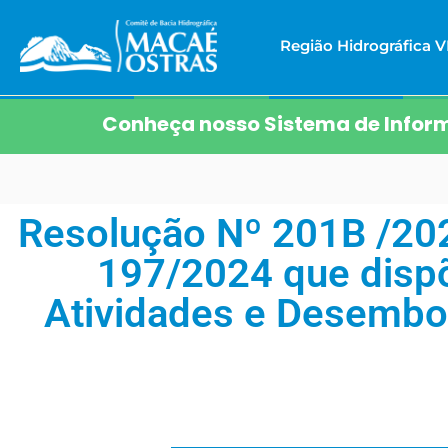
Região Hidrográfica VI
Conheça nosso Sistema de Inform
Resolução Nº 201B /202
197/2024 que disp
Atividades e Desembo