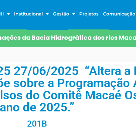
II
Institucional
Gestão
Projetos
Comunicação
ações da Bacia Hidrográfica dos rios Maca
5 27/06/2025 “Altera a 
õe sobre a Programação 
lsos do Comitê Macaé Os
ano de 2025.”
201B