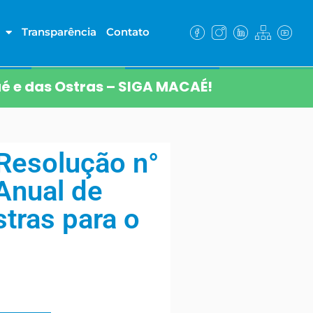
Transparência
Contato
é e das Ostras – SIGA MACAÉ!
Resolução n°
Anual de
tras para o