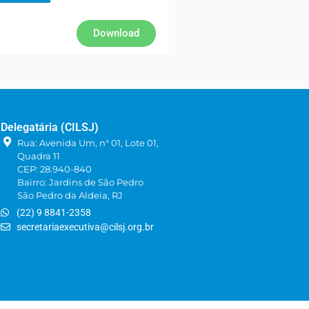
Download
Delegatária (CILSJ)
Rua: Avenida Um, n° 01, Lote 01,
Quadra 11
CEP: 28.940-840
Bairro: Jardins de São Pedro
São Pedro da Aldeia, RJ
(22) 9 8841-2358
secretariaexecutiva@cilsj.org.br