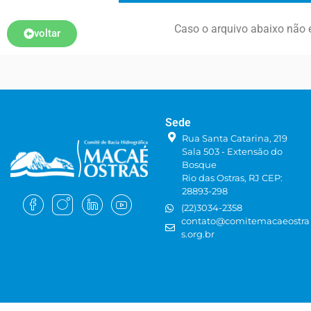
Caso o arquivo abaixo não e
voltar
Sede
Rua Santa Catarina, 219
Sala 503 - Extensão do
Bosque
Rio das Ostras, RJ CEP:
28893-298
(22)3034-2358
contato@comitemacaeostra
s.org.br