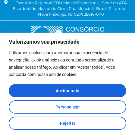
Escritório Regional CBH Macaé Ostras Inea - Sede da APA
Estadual de Macaé de Cima Rua Moacir K. Brust, 11 Lumiar -
Nova Friburgo, RJ CEP: 28616-070
Valorizamos sua privacidade
Utilizamos cookies para aprimorar sua experiência de
navegação, exibir anúncios ou conteúdo personalizado e
Delegatária (CILSJ)
analisar nosso tráfego. Ao clicar em “Aceitar todos”, você
Rua: Avenida Um, n° 01, Lote 01, Quadra 11
concorda com nosso uso de cookies.
CEP: 28.940-840
Bairro: Jardins de São Pedro
Aceitar tudo
São Pedro da Aldeia, RJ
(22) 9 8841-2358
secretariaexecutiva@cilsj.org.br
Personalizar
Rejeitar
Todos Direitos Reservados.