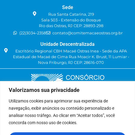
Sede
Rua Santa Catarina, 219
Sala 503 - Extensão do Bosque
Rio das Ostras, RJ CEP: 28893-298
(22)3034-2358
contato@comitemacaeostras.org.br
Unidade Descentralizada
Escritório Regional CBH Macaé Ostras Inea - Sede da APA
Estadual de Macaé de Cima Rua Moacir K. Brust, 11 Lumiar -
Nova Friburgo, RJ CEP: 28616-070
Valorizamos sua privacidade
Utilizamos cookies para aprimorar sua experiência de
navegação, exibir anúncios ou conteúdo personalizado e
Delegatária (CILSJ)
analisar nosso tráfego. Ao clicar em “Aceitar todos”, você
Rua: Avenida Um, n° 01, Lote 01, Quadra 11
concorda com nosso uso de cookies.
CEP: 28.940-840
Bairro: Jardins de São Pedro