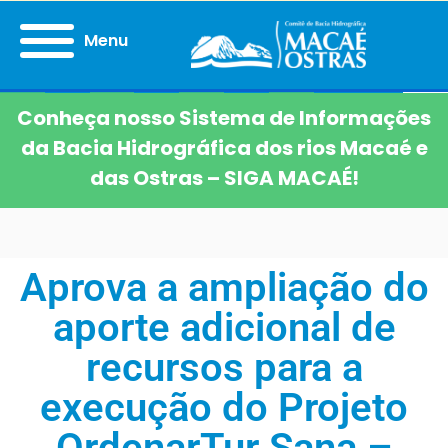
Menu
Conheça nosso Sistema de Informações
da Bacia Hidrográfica dos rios Macaé e
das Ostras – SIGA MACAÉ!
Aprova a ampliação do
aporte adicional de
recursos para a
execução do Projeto
OrdenarTur Sana –