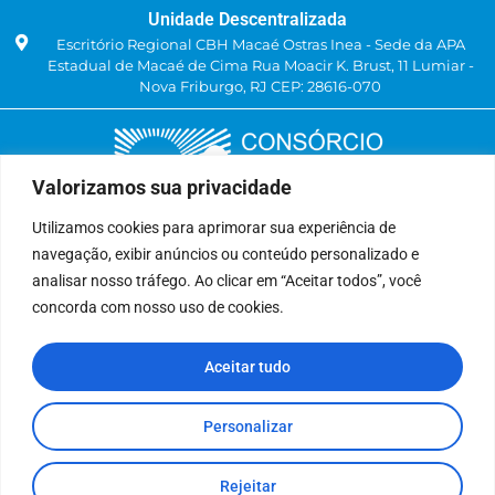
Unidade Descentralizada
Escritório Regional CBH Macaé Ostras Inea - Sede da APA
Estadual de Macaé de Cima Rua Moacir K. Brust, 11 Lumiar -
Nova Friburgo, RJ CEP: 28616-070
Valorizamos sua privacidade
Utilizamos cookies para aprimorar sua experiência de
navegação, exibir anúncios ou conteúdo personalizado e
Delegatária (CILSJ)
analisar nosso tráfego. Ao clicar em “Aceitar todos”, você
Rua: Avenida Um, n° 01, Lote 01, Quadra 11
concorda com nosso uso de cookies.
CEP: 28.940-840
Bairro: Jardins de São Pedro
Aceitar tudo
São Pedro da Aldeia, RJ
(22) 9 8841-2358
secretariaexecutiva@cilsj.org.br
Personalizar
Rejeitar
Todos Direitos Reservados.