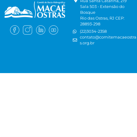
Rua Santa Catarina, 219
Sala 503 - Extensão do
Bosque
Rio das Ostras, RJ CEP:
28893-298
(22)3034-2358
contato@comitemacaeostra
s.org.br