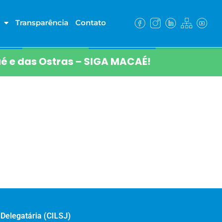
Transparência
Contato
é e das Ostras – SIGA MACAÉ!
Delegatária (CILSJ)