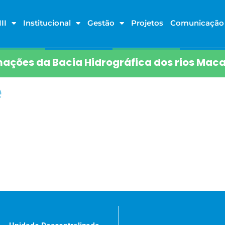
II
Institucional
Gestão
Projetos
Comunicação
ações da Bacia Hidrográfica dos rios Maca
e