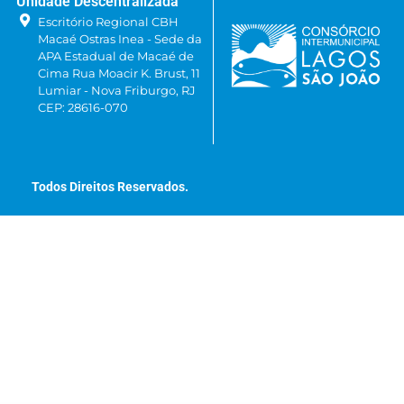
Unidade Descentralizada
Escritório Regional CBH
Macaé Ostras Inea - Sede da
APA Estadual de Macaé de
Cima Rua Moacir K. Brust, 11
Lumiar - Nova Friburgo, RJ
CEP: 28616-070
Todos Direitos Reservados.