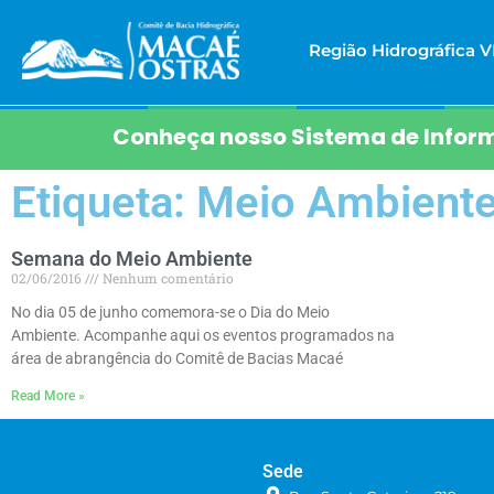
Região Hidrográfica VI
Conheça nosso Sistema de Inform
Etiqueta: Meio Ambient
Semana do Meio Ambiente
02/06/2016
Nenhum comentário
No dia 05 de junho comemora-se o Dia do Meio
Ambiente. Acompanhe aqui os eventos programados na
área de abrangência do Comitê de Bacias Macaé
Read More »
Sede