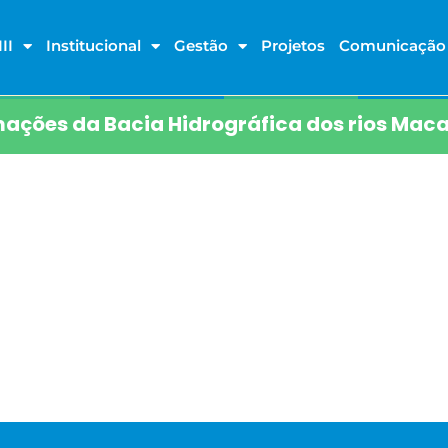
II
Institucional
Gestão
Projetos
Comunicação
ações da Bacia Hidrográfica dos rios Maca