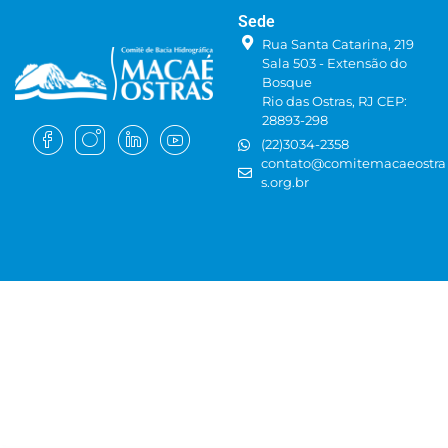
Sede
Rua Santa Catarina, 219
Sala 503 - Extensão do
Bosque
Rio das Ostras, RJ CEP:
28893-298
(22)3034-2358
contato@comitemacaeostra
s.org.br