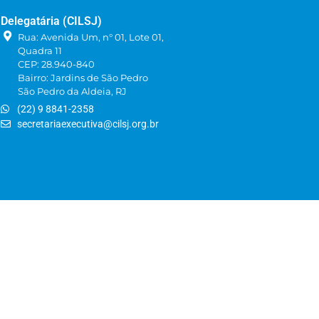
Delegatária (CILSJ)
Rua: Avenida Um, n° 01, Lote 01,
Quadra 11
CEP: 28.940-840
Bairro: Jardins de São Pedro
São Pedro da Aldeia, RJ
(22) 9 8841-2358
secretariaexecutiva@cilsj.org.br