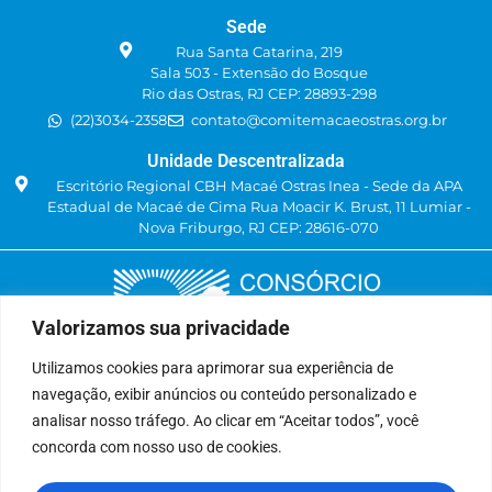
Sede
Rua Santa Catarina, 219
Sala 503 - Extensão do Bosque
Rio das Ostras, RJ CEP: 28893-298
(22)3034-2358
contato@comitemacaeostras.org.br
Unidade Descentralizada
Escritório Regional CBH Macaé Ostras Inea - Sede da APA
Estadual de Macaé de Cima Rua Moacir K. Brust, 11 Lumiar -
Nova Friburgo, RJ CEP: 28616-070
Valorizamos sua privacidade
Utilizamos cookies para aprimorar sua experiência de
navegação, exibir anúncios ou conteúdo personalizado e
Delegatária (CILSJ)
analisar nosso tráfego. Ao clicar em “Aceitar todos”, você
Rua: Avenida Um, n° 01, Lote 01, Quadra 11
concorda com nosso uso de cookies.
CEP: 28.940-840
Bairro: Jardins de São Pedro