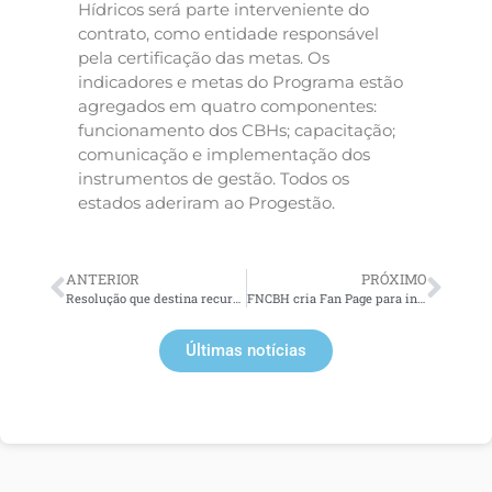
Hídricos será parte interveniente do
contrato, como entidade responsável
pela certificação das metas. Os
indicadores e metas do Programa estão
agregados em quatro componentes:
funcionamento dos CBHs; capacitação;
comunicação e implementação dos
instrumentos de gestão. Todos os
estados aderiram ao Progestão.
ANTERIOR
PRÓXIMO
Resolução que destina recursos do CBH Macaé em área do CBH Baixo Paraíba do Sul e Itabapoana é assinada
FNCBH cria Fan Page para integração de informações dos comitês brasileiros
Últimas notícias