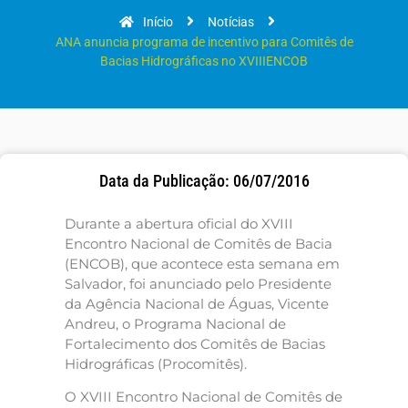
Início
Notícias
ANA anuncia programa de incentivo para Comitês de
Bacias Hidrográficas no XVIIIENCOB
Data da Publicação: 06/07/2016
Durante a abertura oficial do XVIII
Encontro Nacional de Comitês de Bacia
(ENCOB), que acontece esta semana em
Salvador, foi anunciado pelo Presidente
da Agência Nacional de Águas, Vicente
Andreu, o Programa Nacional de
Fortalecimento dos Comitês de Bacias
Hidrográficas (Procomitês).
O XVIII Encontro Nacional de Comitês de