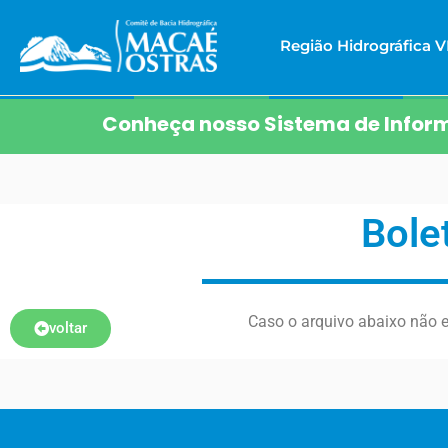
Região Hidrográfica VI
Conheça nosso Sistema de Inform
Bole
Caso o arquivo abaixo não e
voltar