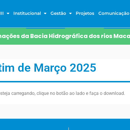
II
Institucional
Gestão
Projetos
Comunicação
ações da Bacia Hidrográfica dos rios Maca
tim de Março 2025
steja carregando, clique no botão ao lado e faça o download.