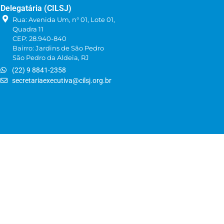
Delegatária (CILSJ)
Rua: Avenida Um, n° 01, Lote 01,
Quadra 11
CEP: 28.940-840
Bairro: Jardins de São Pedro
São Pedro da Aldeia, RJ
(22) 9 8841-2358
secretariaexecutiva@cilsj.org.br