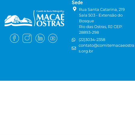
Sede
Rua Santa Catarina, 219
Sala 503 - Extensão do
Bosque
Rio das Ostras, RJ CEP:
28893-298
(22)3034-2358
contato@comitemacaeostra
s.org.br