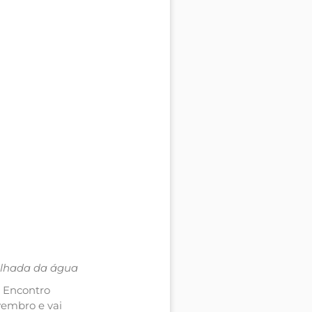
ilhada da água
º Encontro
vembro e vai