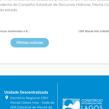
sidenta do Conselho Estadual de Recursos Hídricos, Mainá Co
do estado.
CBH Macaé realiza Seminários sobre o Programa de Pagamentos por Serviços Ambientais e Boas Práticas
CBH Macaé tem trabalh
Últimas notícias
Unidade Descentralizada
Escritório Regional CBH
Macaé Ostras Inea - Sede da
APA Estadual de Macaé de