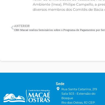
Ambiente (Inea), Philipe Campello, a pre
diversos membros dos Comitês de Bacia 
ANTERIOR
Sede
Rua Santa Catarina, 219
Sala 503 - Extensão do
Bosque
Rio das Ostras, RJ CEP: