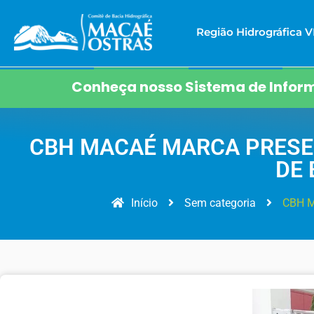
Região Hidrográfica VI
Conheça nosso Sistema de Inform
CBH MACAÉ MARCA PRESE
DE 
Início
Sem categoria
CBH M