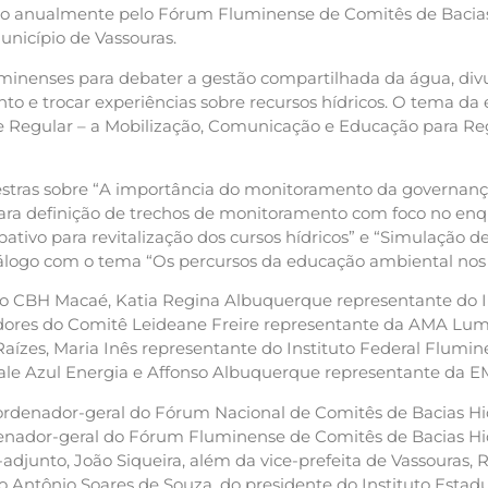
do anualmente pelo Fórum Fluminense de Comitês de Bacia
município de Vassouras.
minenses para debater a gestão compartilhada da água, div
 e trocar experiências sobre recursos hídricos. O tema da 
de Regular – a Mobilização, Comunicação e Educação para R
estras sobre “A importância do monitoramento da governanç
 para definição de trechos de monitoramento com foco no en
ativo para revitalização dos cursos hídricos” e “Simulação d
iálogo com o tema “Os percursos da educação ambiental nos
do CBH Macaé, Katia Regina Albuquerque representante do I
ores do Comitê Leideane Freire representante da AMA Lum
aízes, Maria Inês representante do Instituto Federal Flum
Vale Azul Energia e Affonso Albuquerque representante da 
rdenador-geral do Fórum Nacional de Comitês de Bacias Hi
denador-geral do Fórum Fluminense de Comitês de Bacias Hid
adjunto, João Siqueira, além da vice-prefeita de Vassouras, R
o Antônio Soares de Souza, do presidente do Instituto Estad