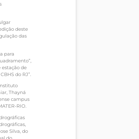
s
ulgar
edição deste
egulação das
a para
quadramento”,
e estação de
 CBHS do RJ”.
nstituto
iar, Thayná
inense campus
EMATER-RIO.
drográficas
rográficas,
ose Silva, do
ual do