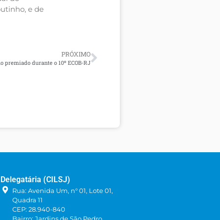
utinho, e de
PRÓXIMO
o premiado durante o 10º ECOB-RJ
Delegatária (CILSJ)
Rua: Avenida Um, n° 01, Lote 01,
Quadra 11
CEP: 28.940-840
Bairro: Jardins de São Pedro