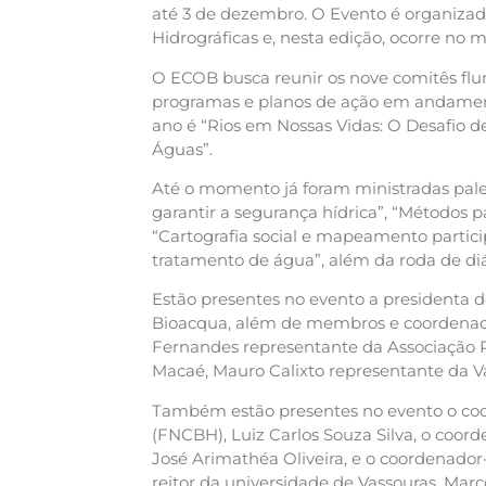
até 3 de dezembro. O Evento é organiza
Hidrográficas e, nesta edição, ocorre no 
O ECOB busca reunir os nove comitês flu
programas e planos de ação em andamento
ano é “Rios em Nossas Vidas: O Desafio 
Águas”.
Até o momento já foram ministradas pal
garantir a segurança hídrica”, “Métodos
“Cartografia social e mapeamento particip
tratamento de água”, além da roda de d
Estão presentes no evento a presidenta 
Bioacqua, além de membros e coordenad
Fernandes representante da Associação R
Macaé, Mauro Calixto representante da 
Também estão presentes no evento o coo
(FNCBH), Luiz Carlos Souza Silva, o coor
José Arimathéa Oliveira, e o coordenador-
reitor da universidade de Vassouras, Marc