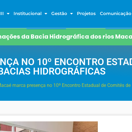
II
Institucional
Gestão
Projetos
Comunicação
ações da Bacia Hidrográfica dos rios Maca
NÇA NO 10º ENCONTRO ESTA
BACIAS HIDROGRÁFICAS
acaé marca presença no 10º Encontro Estadual de Comitês de 