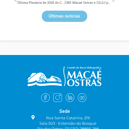
Última Plenária de 2025 do CBH Macaé Ostras aprova planejamento estratégico para 2026
CBH Macaé Ostras e CILSJ participam de reunião com Secretaria de Estado do Ambiente para alinhamento de ações ambientais
Últimas notícias
Sede
Rua Santa Catarina, 219
Sala 503 - Extensão do Bosque
Rio das Ostras, RJ CEP: 28893-298