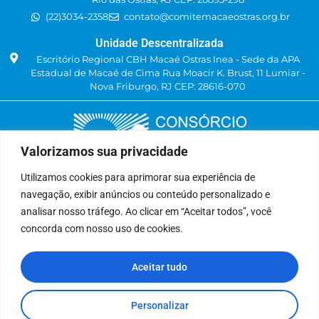
(22)3034-2358
contato@comitemacaeostras.org.br
Unidade Descentralizada
Escritório Regional CBH Macaé Ostras Inea - Sede da APA
Estadual de Macaé de Cima Rua Moacir K. Brust, 11 Lumiar -
Nova Friburgo, RJ CEP: 28616-070
Valorizamos sua privacidade
Utilizamos cookies para aprimorar sua experiência de
navegação, exibir anúncios ou conteúdo personalizado e
Delegatária (CILSJ)
analisar nosso tráfego. Ao clicar em “Aceitar todos”, você
Rua: Avenida Um, n° 01, Lote 01, Quadra 11
concorda com nosso uso de cookies.
CEP: 28.940-840
Bairro: Jardins de São Pedro
Aceitar tudo
São Pedro da Aldeia, RJ
(22) 9 8841-2358
secretariaexecutiva@cilsj.org.br
Personalizar