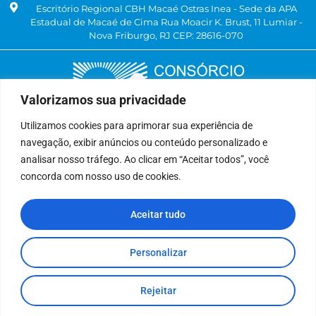
Escritório Regional CBH Macaé Ostras Inea - Sede da APA
Estadual de Macaé de Cima Rua Moacir K. Brust, 11 Lumiar -
Nova Friburgo, RJ CEP: 28616-070
Valorizamos sua privacidade
Utilizamos cookies para aprimorar sua experiência de
navegação, exibir anúncios ou conteúdo personalizado e
Delegatária (CILSJ)
analisar nosso tráfego. Ao clicar em “Aceitar todos”, você
Rua: Avenida Um, n° 01, Lote 01, Quadra 11
concorda com nosso uso de cookies.
CEP: 28.940-840
Bairro: Jardins de São Pedro
Aceitar tudo
São Pedro da Aldeia, RJ
(22) 9 8841-2358
secretariaexecutiva@cilsj.org.br
Personalizar
Rejeitar
Todos Direitos Reservados.