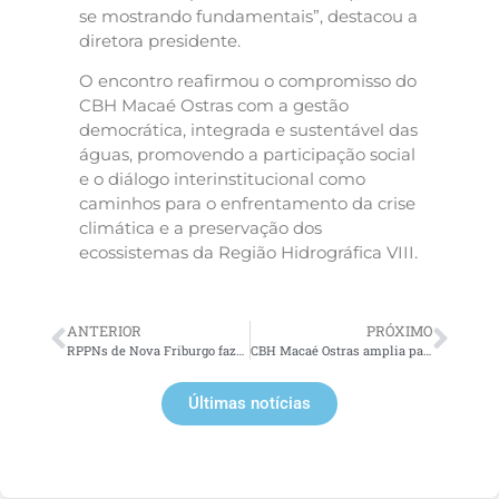
se mostrando fundamentais”, destacou a
diretora presidente.
O encontro reafirmou o compromisso do
CBH Macaé Ostras com a gestão
democrática, integrada e sustentável das
águas, promovendo a participação social
e o diálogo interinstitucional como
caminhos para o enfrentamento da crise
climática e a preservação dos
ecossistemas da Região Hidrográfica VIII.
ANTERIOR
PRÓXIMO
RPPNs de Nova Friburgo fazem história ao receber as primeiras Cotas de Reserva Ambiental do Brasil
CBH Macaé Ostras amplia participação social e cria Grupo de Trabalho Movimentos e Coletivos
Últimas notícias