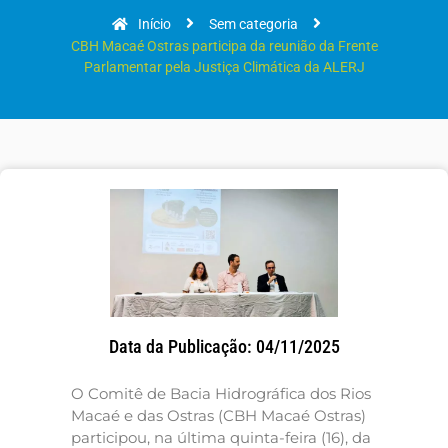
Início
Sem categoria
CBH Macaé Ostras participa da reunião da Frente
Parlamentar pela Justiça Climática da ALERJ
Data da Publicação: 04/11/2025
O Comitê de Bacia Hidrográfica dos Rios
Macaé e das Ostras (CBH Macaé Ostras)
participou, na última quinta-feira (16), da