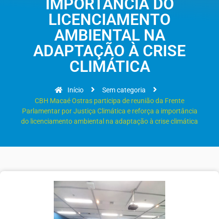
IMPORTÂNCIA DO
LICENCIAMENTO
AMBIENTAL NA
ADAPTAÇÃO À CRISE
CLIMÁTICA
Início
Sem categoria
CBH Macaé Ostras participa de reunião da Frente
Parlamentar por Justiça Climática e reforça a importância
do licenciamento ambiental na adaptação à crise climática