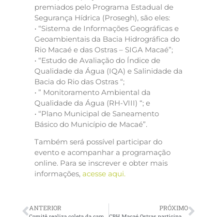
premiados pelo Programa Estadual de
Segurança Hídrica (Prosegh), são eles:
• “Sistema de Informações Geográficas e
Geoambientais da Bacia Hidrográfica do
Rio Macaé e das Ostras – SIGA Macaé”;
• “Estudo de Avaliação do Índice de
Qualidade da Água (IQA) e Salinidade da
Bacia do Rio das Ostras “;
• ” Monitoramento Ambiental da
Qualidade da Água (RH-VIII) “; e
• “Plano Municipal de Saneamento
Básico do Município de Macaé”.
Também será possível participar do
evento e acompanhar a programação
online. Para se inscrever e obter mais
informações,
acesse aqui.
ANTERIOR
PRÓXIMO
Comitê realiza coleta da campanha de monitoramento da qualidade da água da Região Hidrográfica de Macaé e das Ostras
CBH Macaé Ostras participa de Rodas de Diálogo no primeiro dia do XI ECOBRJ