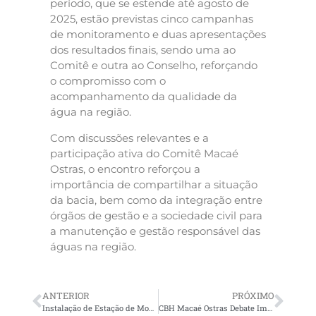
período, que se estende até agosto de
2025, estão previstas cinco campanhas
de monitoramento e duas apresentações
dos resultados finais, sendo uma ao
Comitê e outra ao Conselho, reforçando
o compromisso com o
acompanhamento da qualidade da
água na região.
Com discussões relevantes e a
participação ativa do Comitê Macaé
Ostras, o encontro reforçou a
importância de compartilhar a situação
da bacia, bem como da integração entre
órgãos de gestão e a sociedade civil para
a manutenção e gestão responsável das
águas na região.
ANTERIOR
PRÓXIMO
Instalação de Estação de Monitoramento Hidrometeorológico e Telemétrico é iniciada na Lagoa Imboassica, em Macaé
CBH Macaé Ostras Debate Impactos na Gestão Hídrica em 1ª Edição de Seminário na UFRJ Campus Macaé