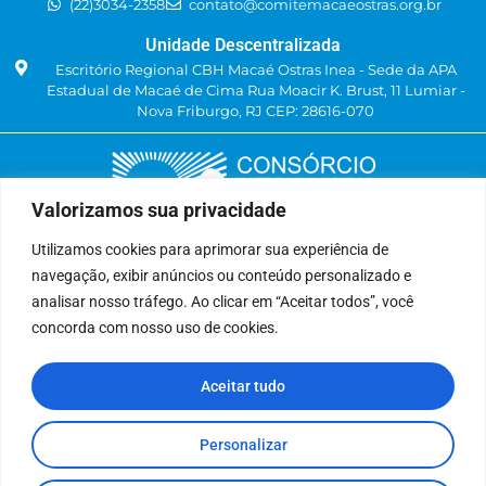
(22)3034-2358
contato@comitemacaeostras.org.br
Unidade Descentralizada
Escritório Regional CBH Macaé Ostras Inea - Sede da APA
Estadual de Macaé de Cima Rua Moacir K. Brust, 11 Lumiar -
Nova Friburgo, RJ CEP: 28616-070
Valorizamos sua privacidade
Utilizamos cookies para aprimorar sua experiência de
navegação, exibir anúncios ou conteúdo personalizado e
Delegatária (CILSJ)
analisar nosso tráfego. Ao clicar em “Aceitar todos”, você
Rua: Avenida Um, n° 01, Lote 01, Quadra 11
concorda com nosso uso de cookies.
CEP: 28.940-840
Bairro: Jardins de São Pedro
Aceitar tudo
São Pedro da Aldeia, RJ
(22) 9 8841-2358
secretariaexecutiva@cilsj.org.br
Personalizar