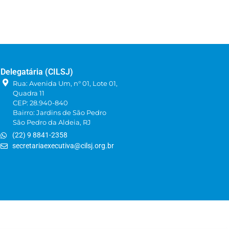
Delegatária (CILSJ)
Rua: Avenida Um, n° 01, Lote 01,
Quadra 11
CEP: 28.940-840
Bairro: Jardins de São Pedro
São Pedro da Aldeia, RJ
(22) 9 8841-2358
secretariaexecutiva@cilsj.org.br