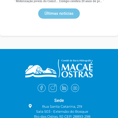
Mobilização jovem do Comitê Macaé é exemplo de sucesso no Encontro Nacional de Comitês de Bacias Hidrográficas
Colégio celebra 20 anos de projeto de monitoramento de rio em São Pedro da Serra, Nova Friburgo
Últimas notícias
Sede
Rua Santa Catarina, 219
Sala 503 - Extensão do Bosque
Rio das Ostras, RJ CEP: 28893-298