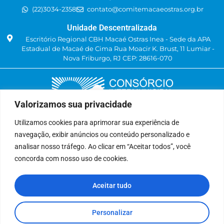
(22)3034-2358
contato@comitemacaeostras.org.br
Unidade Descentralizada
Escritório Regional CBH Macaé Ostras Inea - Sede da APA
Estadual de Macaé de Cima Rua Moacir K. Brust, 11 Lumiar -
Nova Friburgo, RJ CEP: 28616-070
Valorizamos sua privacidade
Utilizamos cookies para aprimorar sua experiência de
navegação, exibir anúncios ou conteúdo personalizado e
Delegatária (CILSJ)
analisar nosso tráfego. Ao clicar em “Aceitar todos”, você
Rua: Avenida Um, n° 01, Lote 01, Quadra 11
concorda com nosso uso de cookies.
CEP: 28.940-840
Bairro: Jardins de São Pedro
Aceitar tudo
São Pedro da Aldeia, RJ
(22) 9 8841-2358
secretariaexecutiva@cilsj.org.br
Personalizar