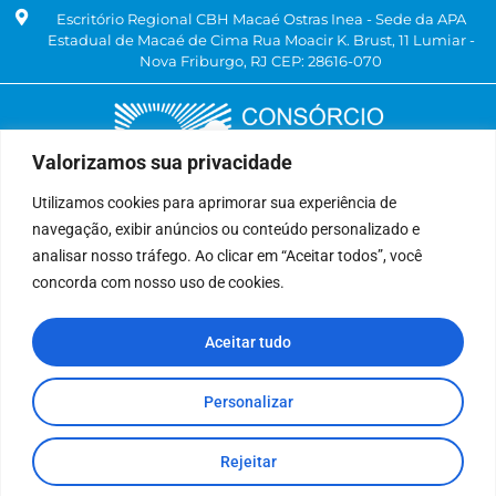
Escritório Regional CBH Macaé Ostras Inea - Sede da APA
Estadual de Macaé de Cima Rua Moacir K. Brust, 11 Lumiar -
Nova Friburgo, RJ CEP: 28616-070
Valorizamos sua privacidade
Utilizamos cookies para aprimorar sua experiência de
navegação, exibir anúncios ou conteúdo personalizado e
Delegatária (CILSJ)
analisar nosso tráfego. Ao clicar em “Aceitar todos”, você
Rua: Avenida Um, n° 01, Lote 01, Quadra 11
concorda com nosso uso de cookies.
CEP: 28.940-840
Bairro: Jardins de São Pedro
Aceitar tudo
São Pedro da Aldeia, RJ
(22) 9 8841-2358
secretariaexecutiva@cilsj.org.br
Personalizar
Rejeitar
Todos Direitos Reservados.