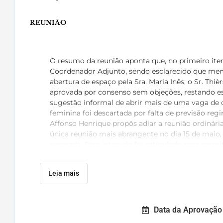
REUNIÃO
O resumo da reunião aponta que, no primeiro item,
Coordenador Adjunto, sendo esclarecido que memb
abertura de espaço pela Sra. Maria Inês, o Sr. Thi
aprovada por consenso sem objeções, restando e
sugestão informal de abrir mais de uma vaga de c
feminina foi descartada por falta de previsão reg
Affonso Henrique propôs adiar a reunião ordinár
única reunião mais abrangente no dia 15 de maio,
separada
. Esse intervalo foi estipulado para perm
pendentes e dos impactos regulatórios dos leilõe
das reuniões passadas e fechar a proposta de aum
Leia mais
que foi aceito por todos
. No terceiro item, o Sr. 
Energia II e III (620 MW cada, ciclo combinado a 
não venceu leilões de energia e dependerá do de
a estrutura de custos fixos da usina independente
Data da Aprovação 
por disponibilidade nos leilões regulados, embora