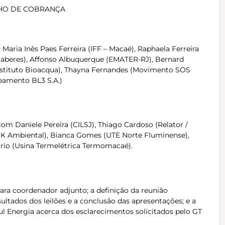
LHO DE COBRANÇA
ria Inês Paes Ferreira (IFF – Macaé), Raphaela Ferreira
 Saberes), Affonso Albuquerque (EMATER-RJ), Bernard
(Instituto Bioacqua), Thayna Fernandes (Movimento SOS
neamento BL3 S.A.)
om Daniele Pereira (CILSJ), Thiago Cardoso (Relator /
BRK Ambiental), Bianca Gomes (UTE Norte Fluminense),
nório (Usina Termelétrica Termomacaé)
.
para coordenador adjunto; a definição da reunião
ultados dos leilões e a conclusão das apresentações; e a
l Energia acerca dos esclarecimentos solicitados pelo GT