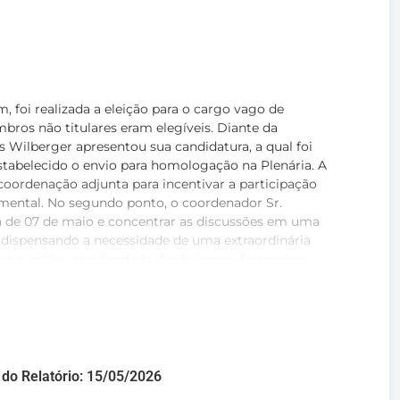
 foi realizada a eleição para o cargo vago de
ros não titulares eram elegíveis
. Diante da
èrs Wilberger apresentou sua candidatura, a qual foi
stabelecido o envio para homologação na Plenária
. A
oordenação adjunta para incentivar a participação
imental
. No segundo ponto, o coordenador Sr.
ia de 07 de maio e concentrar as discussões em uma
 dispensando a necessidade de uma extraordinária
itir a análise aprofundada dos balanços financeiros
s recentes, fixando o objetivo de aprovar os resumos
ento do PPU de 2027 a 2029 nessa data futura, o
Mauro Sérgio Calixto detalhou o projeto da Vale Azul
gás natural), que mantém licenças ativas, mas ainda
spacho centralizado do ONS quando operar
. Ele expôs
s da geração física e abordou o modelo de receitas
do Relatório: 15/05/2026
 o GT tenha ressaltado a falta dos balanços