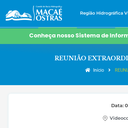
Região Hidrográfica VI
Conheça nosso Sistema de Inform
REUNIÃO EXTRAORDI
Início
REUNI
Data: 
Videoco