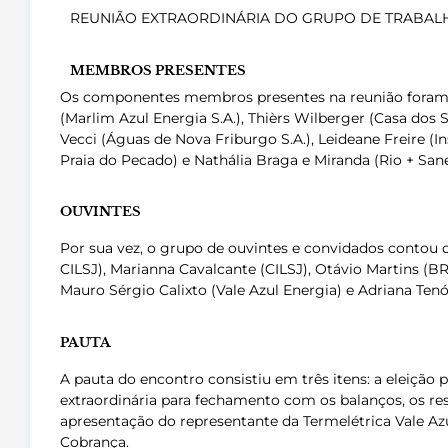
REUNIÃO EXTRAORDINÁRIA DO GRUPO DE TRABA
MEMBROS PRESENTES
Os componentes membros presentes na reunião foram Ma
(Marlim Azul Energia S.A.), Thièrs Wilberger (Casa dos
Vecci (Águas de Nova Friburgo S.A.), Leideane Freire 
Praia do Pecado) e Nathália Braga e Miranda (Rio + Sa
OUVINTES
Por sua vez, o grupo de ouvintes e convidados contou c
CILSJ), Marianna Cavalcante (CILSJ), Otávio Martins (
Mauro Sérgio Calixto (Vale Azul Energia) e Adriana Te
PAUTA
A pauta do encontro consistiu em três itens: a eleição 
extraordinária para fechamento com os balanços, os res
apresentação do representante da Termelétrica Vale Azu
Cobrança
.