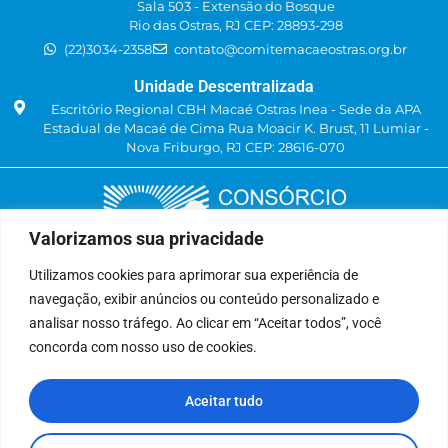
Sala 503 - Extensão do Bosque
Rio das Ostras, RJ CEP: 28893-298
(22)3034-2358
contato@comitemacaeostras.org.br
Unidade Descentralizada
Escritório Regional CBH Macaé Ostras Inea - Sede da APA
Estadual de Macaé de Cima Rua Moacir K. Brust, 11 Lumiar -
Nova Friburgo, RJ CEP: 28616-070
Valorizamos sua privacidade
Utilizamos cookies para aprimorar sua experiência de
navegação, exibir anúncios ou conteúdo personalizado e
Delegatária (CILSJ)
analisar nosso tráfego. Ao clicar em “Aceitar todos”, você
Rua: Avenida Um, n° 01, Lote 01, Quadra 11
concorda com nosso uso de cookies.
CEP: 28.940-840
Bairro: Jardins de São Pedro
Aceitar tudo
São Pedro da Aldeia, RJ
(22) 9 8841-2358