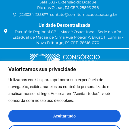
Sala 503 - Extensão do Bosque
Rio das Ostras, RJ CEP: 28893-298
(22)3034-2358
contato@comitemacaeostras.org.br
Unidade Descentralizada
Escritório Regional CBH Macaé Ostras Inea - Sede da APA
Estadual de Macaé de Cima Rua Moacir K. Brust, 11 Lumiar -
Nova Friburgo, RJ CEP: 28616-070
Valorizamos sua privacidade
Utilizamos cookies para aprimorar sua experiência de
navegação, exibir anúncios ou conteúdo personalizado e
Delegatária (CILSJ)
analisar nosso tráfego. Ao clicar em “Aceitar todos”, você
Rua: Avenida Um, n° 01, Lote 01, Quadra 11
concorda com nosso uso de cookies.
CEP: 28.940-840
Bairro: Jardins de São Pedro
Aceitar tudo
São Pedro da Aldeia, RJ
(22) 9 8841-2358