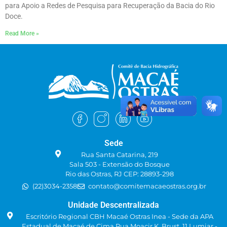
para Apoio a Redes de Pesquisa para Recuperação da Bacia do Rio
Doce.
Read More »
Sede
Rua Santa Catarina, 219
Sala 503 - Extensão do Bosque
Rio das Ostras, RJ CEP: 28893-298
(22)3034-2358
contato@comitemacaeostras.org.br
Unidade Descentralizada
Escritório Regional CBH Macaé Ostras Inea - Sede da APA
Estadual de Macaé de Cima Rua Moacir K. Brust, 11 Lumiar -