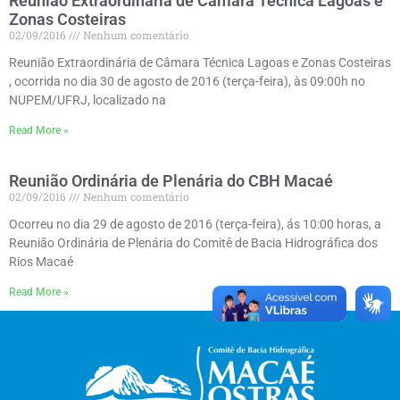
Reunião Extraordinária de Câmara Técnica Lagoas e
Zonas Costeiras
02/09/2016
Nenhum comentário
Reunião Extraordinária de Câmara Técnica Lagoas e Zonas Costeiras
, ocorrida no dia 30 de agosto de 2016 (terça-feira), às 09:00h no
NUPEM/UFRJ, localizado na
Read More »
Reunião Ordinária de Plenária do CBH Macaé
02/09/2016
Nenhum comentário
Ocorreu no dia 29 de agosto de 2016 (terça-feira), ás 10:00 horas, a
Reunião Ordinária de Plenária do Comitê de Bacia Hidrográfica dos
Rios Macaé
Read More »