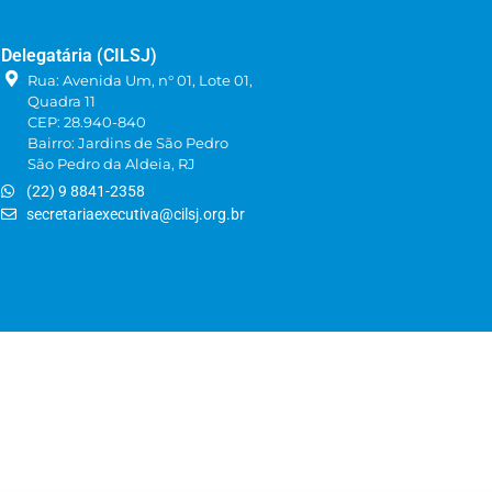
Delegatária (CILSJ)
Rua: Avenida Um, n° 01, Lote 01,
Quadra 11
CEP: 28.940-840
Bairro: Jardins de São Pedro
São Pedro da Aldeia, RJ
(22) 9 8841-2358
secretariaexecutiva@cilsj.org.br