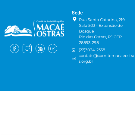
Sede
Rua Santa Catarina, 219
Sala 503 - Extensão do
Bosque
Rio das Ostras, RJ CEP:
28893-298
(22)3034-2358
contato@comitemacaeostra
s.org.br