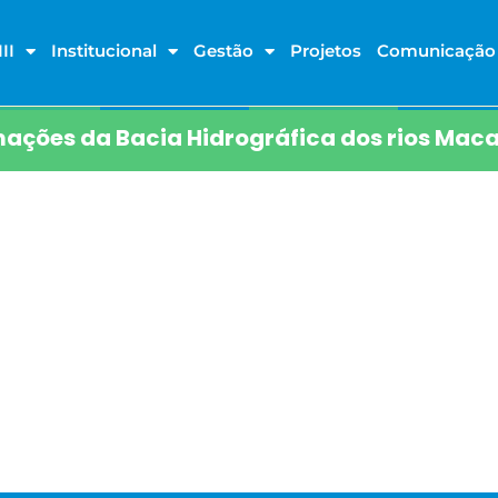
II
Institucional
Gestão
Projetos
Comunicação
ações da Bacia Hidrográfica dos rios Maca