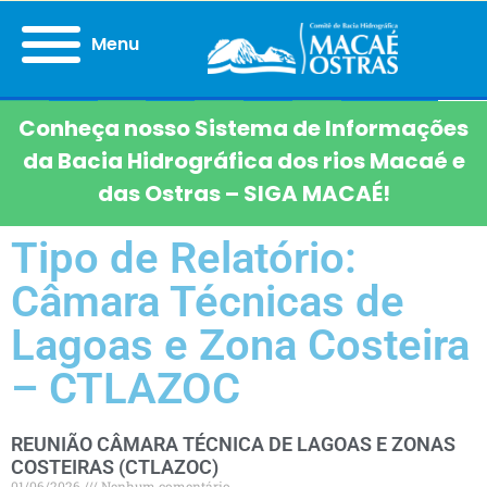
Menu
Conheça nosso Sistema de Informações
da Bacia Hidrográfica dos rios Macaé e
das Ostras – SIGA MACAÉ!
Tipo de Relatório:
Câmara Técnicas de
Lagoas e Zona Costeira
– CTLAZOC
REUNIÃO CÂMARA TÉCNICA DE LAGOAS E ZONAS
COSTEIRAS (CTLAZOC)
01/06/2026
Nenhum comentário