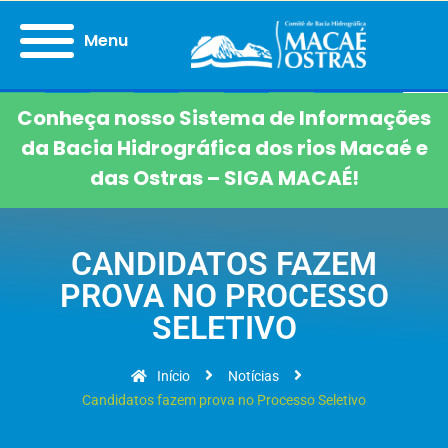
Menu
Conheça nosso Sistema de Informações
da Bacia Hidrográfica dos rios Macaé e
das Ostras – SIGA MACAÉ!
CANDIDATOS FAZEM
PROVA NO PROCESSO
SELETIVO
Início
Notícias
Candidatos fazem prova no Processo Seletivo