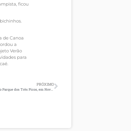
mpista, ficou
 bichinhos.
ca de Canoa
bordou a
ojeto Verão
vidades para
caé.
PRÓXIMO
Espécie endêmica da Mata Atlântica é avistada pela 1ª vez no Parque dos Três Picos, em Nova Friburgo