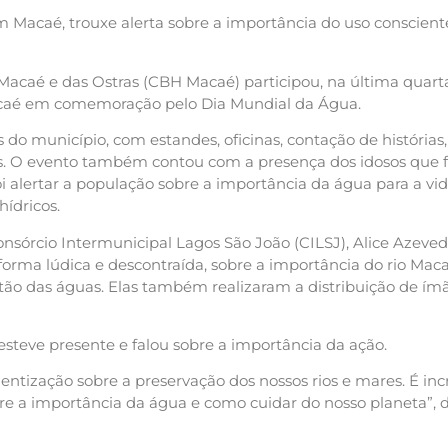
m Macaé, trouxe alerta sobre a importância do uso conscient
Macaé e das Ostras (CBH Macaé) participou, na última quarta-
acaé em comemoração pelo Dia Mundial da Água.
do município, com estandes, oficinas, contação de histórias,
s. O evento também contou com a presença dos idosos que 
i alertar a população sobre a importância da água para a vid
hídricos.
onsórcio Intermunicipal Lagos São João (CILSJ), Alice Azeved
 forma lúdica e descontraída, sobre a importância do rio Mac
tão das águas. Elas também realizaram a distribuição de ímã
steve presente e falou sobre a importância da ação.
ização sobre a preservação dos nossos rios e mares. É incrí
e a importância da água e como cuidar do nosso planeta”, di