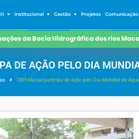
II
Institucional
Gestão
Projetos
Comunicação
ações da Bacia Hidrográfica dos rios Maca
PA DE AÇÃO PELO DIA MUNDI
ias
CBH Macaé participa de ação pelo Dia Mundial da Águ