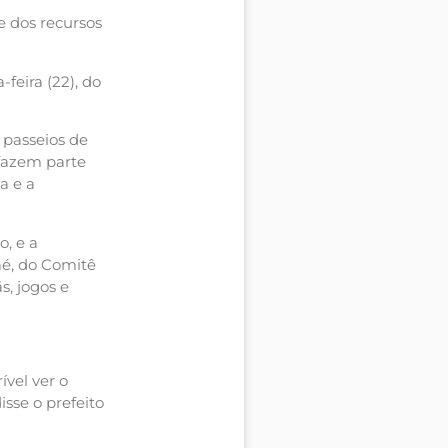
e dos recursos
feira (22), do
 passeios de
fazem parte
a e a
o, e a
aé, do Comitê
s, jogos e
vel ver o
sse o prefeito