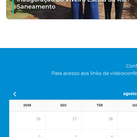
Saneamento
Conf
Para acesso aos links de videoconfe
agosto
DOM
SEG
TER
QU
26
27
28