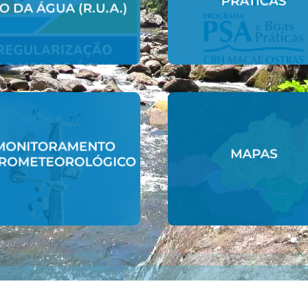
PRÁTICAS
PRÁTICAS
O DA ÁGUA (R.U.A.)
REGULARIZAÇÃO DO
PROGRAMA PSA E B
PROGRAMA DE
Acessar
MONITORAMENTO
Acessar
MAPAS
ROMETEOROLÓGICO
DROMETEOROLÓGICO
MAPAS
MONITORAMENTO