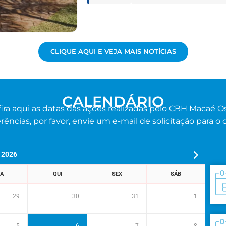
CLIQUE AQUI E VEJA MAIS NOTÍCIAS
CALENDÁRIO
ira aqui as datas das ações realizadas pelo CBH Macaé Os
rências, por favor, envie um e-mail de solicitação para o
 2026
A
QUI
SEX
SÁB
29
30
31
1