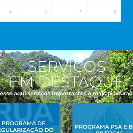
2
3
4
5
SERVIÇOS
EM DESTAQUE
esse aqui serviços importantes e mais procurad
Acessar
PROGRAMA DE
Acessar
PROGRAMA PSA E 
EGULARIZAÇÃO DO
SO DA ÁGUA (R.U.A.)