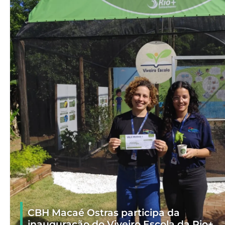
CBH Macaé Ostras participa da
inauguração do Viveiro Escola da Rio+