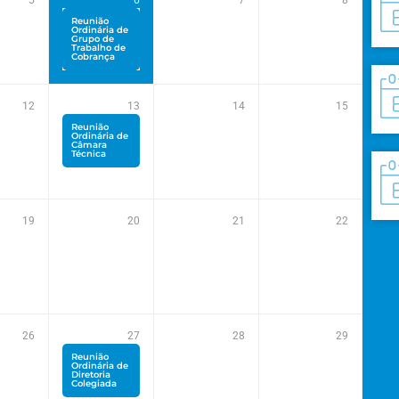
5
6
7
8
Reunião
Ordinária de
Grupo de
Trabalho de
Cobrança
12
13
14
15
Reunião
Ordinária de
Câmara
Técnica
19
20
21
22
26
27
28
29
Reunião
Ordinária de
Diretoria
Colegiada