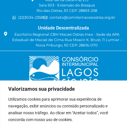
Sala 503 - Extensão do Bosque
Rio das Ostras, RJ CEP: 28893-298
(22)3034-2358
contato@comitemacaeostras.org.br
Unidade Descentralizada
Escritório Regional CBH Macaé Ostras Inea - Sede da APA
Estadual de Macaé de Cima Rua Moacir K. Brust, 11 Lumiar -
Nova Friburgo, RJ CEP: 28616-070
Valorizamos sua privacidade
Delegatária (CILSJ)
Utilizamos cookies para aprimorar sua experiência de
Rua: Avenida Um, n° 01, Lote 01, Quadra 11
navegação, exibir anúncios ou conteúdo personalizado e
CEP: 28.940-840
Bairro: Jardins de São Pedro
analisar nosso tráfego. Ao clicar em “Aceitar todos”, você
São Pedro da Aldeia, RJ
concorda com nosso uso de cookies.
(22) 9 8841-2358