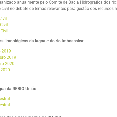
ganizado anualmente pelo Comitê de Bacia Hidrográfica dos ri
e civil no debate de temas relevantes para gestão dos recursos hí
ivil
Civil
Civil
 limnológicos da lagoa e do rio Imboassica:
o 2019
ubro 2019
iro 2020
l 2020
água da REBIO União
estral
estral