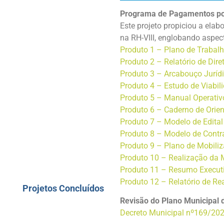
Programa de Pagamentos por 
Comunicação
Este projeto propiciou a el
Mais Links
na RH-VIII, englobando aspecto
Produto 1 – Plano de Trabal
Região Hidrográfica
Produto 2 – Relatório de Dire
VIII
Produto 3 – Arcabouço Jurídi
Institucional
Produto 4 – Estudo de Viabi
Produto 5 – Manual Operativ
Gestão
Produto 6 – Caderno de Orien
Comunicação
Produto 7 – Modelo de Edital
Produto 8 – Modelo de Contr
Mais Links
Produto 9 – Plano de Mobiliz
Distribuição dos
Produto 10 – Realização da 
Produto 11 – Resumo Executi
projetos na RH VIII
Produto 12 – Relatório de Re
Projetos Concluídos
Revisão do Plano Municipal
Decreto Municipal nº169/202