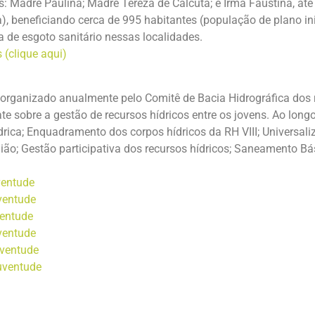
s: Madre Paulina; Madre Tereza de Calcutá; e Irmã Faustina, até
a), beneficiando cerca de 995 habitantes (população de plano in
a de esgoto sanitário nessas localidades.
 (clique aqui)
organizado anualmente pelo Comitê de Bacia Hidrográfica dos 
te sobre a gestão de recursos hídricos entre os jovens. Ao long
ídrica; Enquadramento dos corpos hídricos da RH VIII; Universal
ião; Gestão participativa dos recursos hídricos; Saneamento Bá
ventude
ventude
ventude
ventude
uventude
uventude