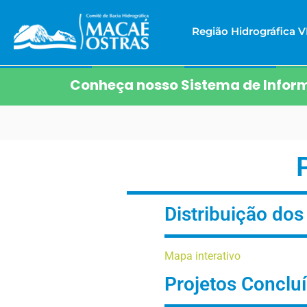
Região Hidrográfica VI
Conheça nosso Sistema de Inform
Distribuição dos
Região Hidrográfica
VIII
Mapa interativo
Projetos Conclu
Institucional
Gestão