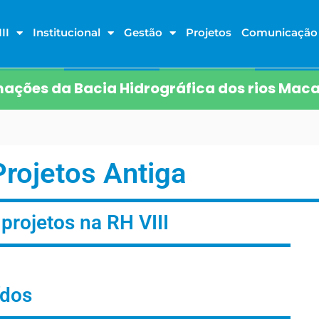
II
Institucional
Gestão
Projetos
Comunicação
ações da Bacia Hidrográfica dos rios Maca
Projetos Antiga
 projetos na RH VIII
ídos